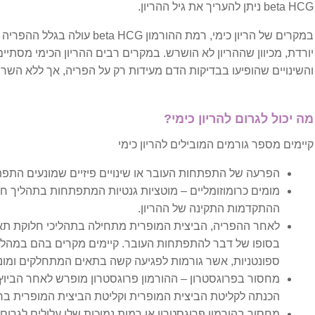
beta HCG ניתן להעריך את גיל ההריון.
פריצת דיסק
במקרים של הריון כימי, רמת ההורמון G
יורדת, מכיוון שההריון לא הושרש. במקרים רבים ההריון הכימי מסתי
בעיות הורמונליות
והשינויים שהופיעו בבדיקות הדם מעידות רק על הפריה, אך ללא השרשה 
בלוטת התריס
מה יכול לגרום להריון כימי?
בעיות מערכת עיכול
קיימים מספר גורמים המובילים להריון כימי
הפרעה של התפתחות העובר או שינויים פיזיים שמונעים התפת
בקע סרעפתי
מומים כרומוזומליים – מוטציות גנטיות המתפתחות בתהליך ח
ההתקדמות התקינה של ההריון.
הליקובקטר פילורי
לאחר ההפריה, הביצית המופרית מתחילה בתהליכי חלוקת תא
בסופו של דבר להתפתחות העובר. קיימים מקרים בהם במהלך 
הפרעות אכילה
ספונטניות, אשר גורמות לפגיעה קשה בתאים המתחלקים ומו
מחסור בפרוגסטרון – ההורמון פרוגסטרון מופרש לאחר הביוץ 
מעי רגיז
הכנתה לקליטת הביצית המופרית וקליטת הביצית המופרית בר
מחסור בהורמון פרוגסטרון או רמות נמוכות שלו עלולים לגר