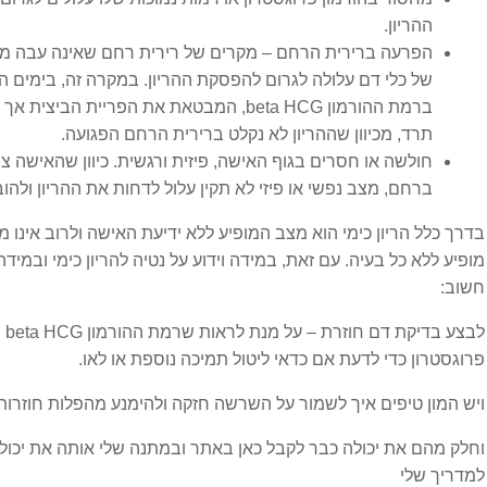
משקל יתר
ההריון.
הפרעה ברירית הרחם – מקרים של רירית רחם שאינה עבה מס
סוכרת
של כלי דם עלולה לגרום להפסקת ההריון. במקרה זה, בימים ה
ברמת ההורמון beta HCG, המבטאת את הפריית 
תרד, מכיוון שההריון לא נקלט ברירית הרחם הפגועה.
עצירות
חולשה או חסרים בגוף האישה, פיזית ורגשית. כיוון שהאישה צ
ברחם, מצב נפשי או פיזי לא תקין עלול לדחות את ההריון ולהו
קוליטיס וקרוהן
בדרך כלל הריון כימי הוא מצב המופיע ללא ידיעת האישה ולרוב אינו מ
גניקולוגיה
מופיע ללא כל בעיה. עם זאת, במידה וידוע על נטיה להריון כימי ובמיד
חשוב:
FSH גבוה
לבצ
פרוגסטרון כדי לדעת אם כדאי ליטול תמיכה נוספת או לאו.
אי פוריות בלתי מוסברת
ויש המון טיפים איך לשמור על השרשה חזקה ולהימנע מהפלות חוזרות
אין אונות
וחלק מהם את יכולה כבר לקבל כאן באתר ובמתנה שלי אותה את יכו
למדריך שלי
אנדומטריוזיס