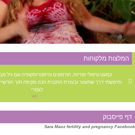
שרירנים ברחם
מחלות עור
אורטיקריה
אסטמה של העור
המלצות מלקוחות
אקזמה
כמעט טיפולי פוריות, הורמונים והיסטרוסקופיה וגם גיל מבוג
וחיפשתי דרך שתעזור ובעזרת התכנית הכה מקיפה תוך חודשיים 
אקנה
לגמרי
נטע
נשירת שיער
דף פייסבוק
סבוריאה
Sara Maoz fertility and pregnancy Facebook
פסוריאזיס