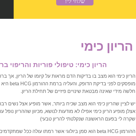
אורתופדיה וכאב
בלט דיסק
כאבי גב
הריון כימי
כאבי גב בהריון
הריון כימי: טיפולי פוריות והריפוי ב
כאבי כתפיים ושכמות
הריון כימי הוא מצב בו בדיקות הדם מראות על קיומו של הריון, אך בר
מופסקים לפני
כאבי צוואר ועורף
חלשה מידי שאינה מבטאת שינויים פיזיים של תחילת הריון.
כאבים בשורש כף היד
יש לציין שהריון כימי הוא מצב שכיח ביותר, אשר מופיע אצל נשים רב
אצלן מופיע הריון כימי אפילו לא מודעות לנושא, מכיוון שההריון נופל ע
עצב הסיאטיקה
שקרה לי בפעם הראשונה שנקלטתי להריון טבעי)
ההורמון beta HCG הוא סמן ביולוגי אשר רמתו עולה ככל שמתק
פציעות ספורט