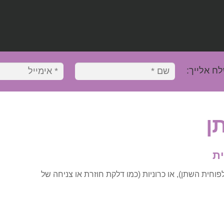
לח אלייך:
ן
ת
חית השתן), או כרוניות (כמו דלקת חוזרת או צניחה של