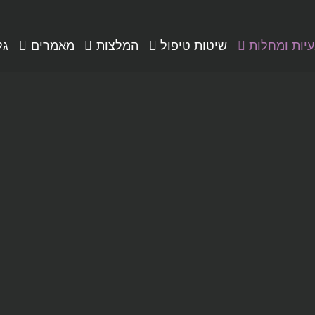
יות ומחלות
שיטות טיפול
המלצות
מאמרים
גל
מחלות
גלריה
גלריה וידאו
גלריה סין
דוד מעוז
המלצות
וידאו לקוחות מ