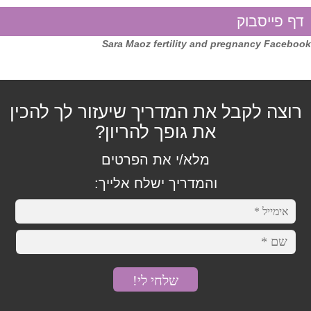
דיקור
דף פייסבוק
דיקור אוזן
Sara Maoz fertility and pregnancy Facebook
דיקור לילדים ולתינוקות
רוצה לקבל את המדריך שיעזור לך להכין
טווינה
את גופך להריון?
כוסות רוח
מלא/י את הפרטים
והמדריך ישלח אלייך:
מסאג' רקמות עמוק
עיסוי איורוודה
עיסוי שוודי
צמחי מרפא