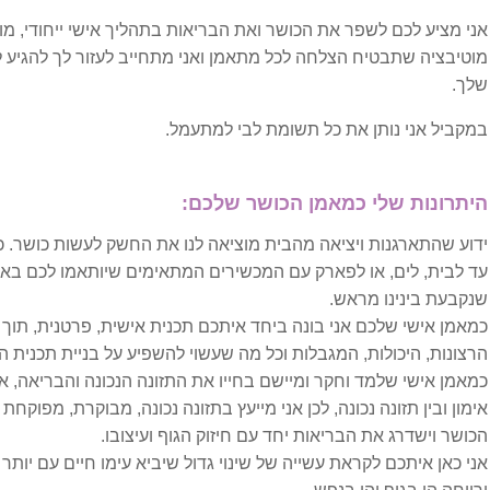
אני מציע לכם לשפר את הכושר ואת הבריאות בתהליך אישי ייחודי, מובנה
בעיות גיל המעבר
מוטיבציה שתבטיח הצלחה לכל מתאמן ואני מתחייב לעזור לך להגיע 
שלך.
בעיות פוריות
במקביל אני נותן את כל תשומת לבי למתעמל.
הפלות חוזרות
היתרונות שלי כמאמן הכושר שלכם:
וריקוצלה
ידוע שהתארגנות ויציאה מהבית מוציאה לנו את החשק לעשות כושר. כמ
עד לבית, לים, או לפארק עם המכשירים המתאימים שיותאמו לכם באופן
חוסר איזון הורמונלי
שנקבעת בינינו מראש.
כמאמן אישי שלכם אני בונה ביחד איתכם תכנית אישית, פרטנית, תוך ל
פוריות הגבר
הרצונות, היכולות, המגבלות וכל מה שעשוי להשפיע על בניית תכנית הא
כמאמן אישי שלמד וחקר ומיישם בחייו את התזונה הנכונה והבריאה, אני 
רירית רחם דקה
אימון ובין תזונה נכונה, לכן אני מייעץ בתזונה נכונה, מבוקרת, מפוקחת 
הכושר וישדרג את הבריאות יחד עם חיזוק הגוף ועיצובו.
שחלות פוליציסטיות
אני כאן איתכם לקראת עשייה של שינוי גדול שיביא עימו חיים עם יותר ב