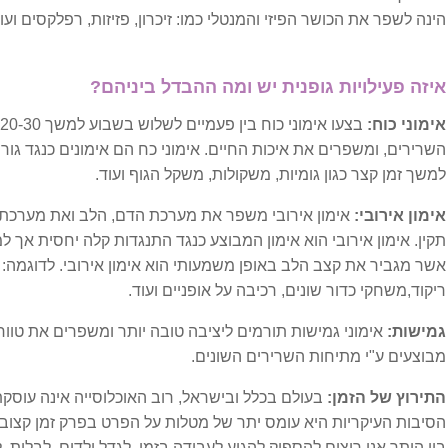
הינה לשפר את הכושר הפיזי והמנטלי כמו: זיכרון, פזיזות, רפלקסים וע
דלקת גרון
דלקת שלפוחית השתן
איזה פעילויות גופנית יש ומה ההבדל ביניהם?
אימוני כוח:
ב
השימוטו
השרירים, ומשפרים את איכות החיים. אימוני כח הם אימונים כנגד גו
למשך זמן קצר כגון גומיות, משקולות, משקל הגוף ועוד.
לופוס
אימון אירובי:
אימון אירובי משפר את מערכת הדם, הלב ואת מערכת 
תקין. אימון אירובי הוא אימון המבוצע כנגד התנגדות קלה יחסית אך ל
פיברומיאלגיה
אשר מגביר את קצב הלב באופן משמעותי הוא אימון אירובי. לדוגמה: ה
ריקוד,משחקי כדור שונים, רכיבה על אופניים ועוד.
שפעות
גמישות:
אימוני גמישות תורמים ליציבה טובה יותר ומשפרים את טוו
תסמונת העייפות הכרונית
מבוצעים ע"י מתיחות השרירים השונים.
התירוץ של הזמן:
בעולם בכלל ובישראל, רוב האוכלוסייה אינה עוסקת
מערכת מנטלית
הסיבות העיקריות היא עומס יתר של מטלות על הפרט בפרק זמן קצוב.
בין היתר אנו רוצים להספיק להגיע לעבודה בזמן, לגדל ילדים, לבלות, לי