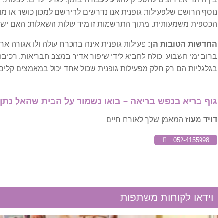
בעיות קשב וריכוז
נוסף הרושם שלפעילות גופנית אנו נדרשים להירשם למכון כושר או מוע
הכספית משמעותית. מתוך התרשמות זו מיד עולות השאלות: האם יש ל
היפראקטיביות
החדשות הטובות הן:
זיכרון ושכחה
ברוב ימי השבוע יכולה להביא לידי שיפור אדיר במצב הבריאות. רכיבה 
בגלגליות הם רק חלק מפעילות גופנית שכול אחד יכול במאמצים קלים 
מערכת נוירולוגית
גוף בריא בנפש בריאה – בואו נשמור על הבית שהאל נתן 
המיפלגיה
דויד מעוז
המאמן שלך לאורח חיים
כאבי ראש
052-4155998
מיגרנות
פציאליס
וידאו לקוחות משתפות
שבץ מוחי