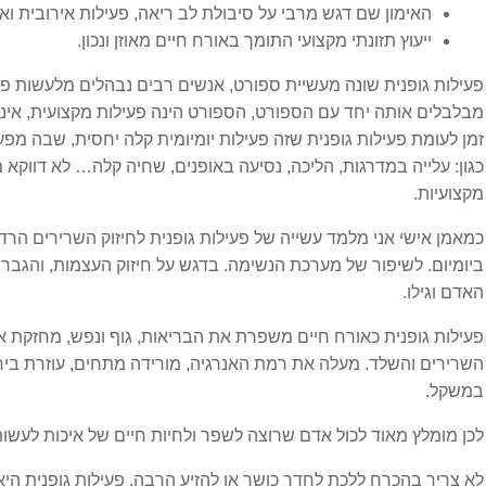
האימון שם דגש מרבי על סיבולת לב ריאה, פעילות אירובית ואנ
ייעוץ תזונתי מקצועי התומך באורח חיים מאוזן ונכון.
מחלות פנימיות
פעילות גופנית שונה מעשיית ספורט, אנשים רבים נבהלים מלעשות פע
מבלבלים אותה יחד עם הספורט, הספורט הינה פעילות מקצועית, אינ
אסטמה
זמן לעומת פעילות גופנית שזה פעילות יומיומית קלה יחסית, שבה מפ
כגון: עלייה במדרגות, הליכה, נסיעה באופנים, שחיה קלה… לא דווקא 
בעיות נשימה
מקצועיות.
סינוסיטיס
כמאמן אישי אני מלמד עשייה של פעילות גופנית לחיזוק השרירים ה
ביומיום. לשיפור של מערכת הנשימה. בדגש על חיזוק העצמות, והגבר
מערכת החיסון
האדם וגילו.
פעילות גופנית כאורח חיים משפרת את הבריאות, גוף ונפש, מחזקת
אלרגיה
השרירים והשלד. מעלה את רמת האנרגיה, מורידה מתחים, עוזרת בי
במשקל.
גאוט
לכן מומלץ מאוד לכול אדם שרוצה לשפר ולחיות חיים של איכות לעשות
דלקת אוזניים
לא צריך בהכרח ללכת לחדר כושר או להזיע הרבה. פעילות גופנית הי