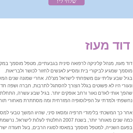
אורתופדיה וכאב
בלט דיסק
כאבי גב
דוד מעוז
כאבי גב בהריון
דוד מעוז, מנהל קליניקה לרפואה סינית בגבעתיים, מטפל מוסמך במק
כאבי כתפיים ושכמות
מוסמך שמגיע לביקורי בית ומסייע לאנשים לחזור לכושר ולבריאות.
בגיל שבע עליתי עם משפחתי לישראל מצ'לה. אחרי שמונה שנים המש
כאבי צוואר ועורף
ונעורי היו לא פשוטים בגלל הצורך להסתגל לתרבות, חברה ושפה חד
שהפך אותי לאדם נאור ורחב אופקים יותר. בגיל שבע עשרה, התחלתי 
כאבים בשורש כף היד
נחשפתי ולמדתי על הפילוסופיה המזרחית ומה מסתתרת מאחורי תורו
אחר כך המשכתי בלימודי תרפיה ומסאז סיני, שהיוו המשך טבעי למסו
עצב הסיאטיקה
כמה שנים מאוחר יותר, בשנת 2007 החלטתי לעלות 
בפעם השנייה, למטפל מוסמך במאסז לסוגיו הרבים, בעל תעודה ישר
פציעות ספורט