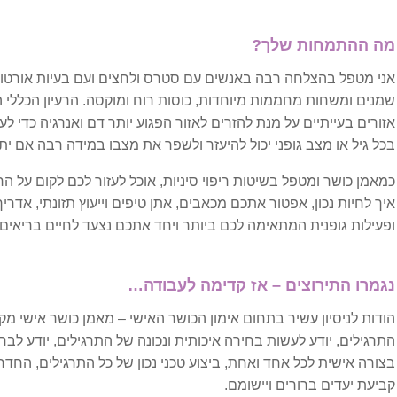
משקל יתר
מה ההתמחות שלך?
סוכרת
אני מטפל בהצלחה רבה באנשים עם סטרס ולחצים ועם בעיות אורטופד
שמנים ומשחות מחממות מיוחדות, כוסות רוח ומוקסה. הרעיון הכללי
עצירות
אזורים בעייתיים על מנת להזרים לאזור הפגוע יותר דם ואנרגיה כדי לעז
בכל גיל או מצב גופני יכול להיעזר ולשפר את מצבו במידה רבה אם יתח
קוליטיס וקרוהן
כמאמן כושר ומטפל בשיטות ריפוי סיניות, אוכל לעזור לכם לקום על 
איך לחיות נכון, אפטור אתכם מכאבים, אתן טיפים וייעוץ תזונתי, אדרי
גניקולוגיה
ופעילות גופנית המתאימה לכם ביותר ויחד אתכם נצעד לחיים בריאים 
FSH גבוה
נגמרו התירוצים – אז קדימה לעבודה…
אי פוריות בלתי מוסברת
הודות לניסיון עשיר בתחום אימון הכושר האישי – מאמן כושר אישי מק
התרגילים, יודע לעשות בחירה איכותית ונכונה של התרגילים, יודע 
אין אונות
בצורה אישית לכל אחד ואחת, ביצוע טכני נכון של כל התרגילים, החדר
קביעת יעדים ברורים ויישומם.
אנדומטריוזיס