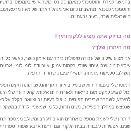
בהמשך למדתי והוסמכתי כמאמן ספורט וכושר אישי בקמפוס 'ברושים'
והוסמכתי כטכנאי מחשבים כיום אני מנהל האתר של מעוז מרפא ועו
פריצת דיסק
הישראלית שרה, בעיר גבעתיים.
בעיות הורמונליות
מה בדיוק אתה מציע ללקוחותיך?
בלוטת התריס
מה היתרון שלך?
אני מציע שילוב של עבודה טיפולית ביחד עם אימון כושר, כאשר כלי הע
בעיות מערכת עיכול
עיסוי סיני טווינה, עיסוי שוודי, רקמות עמוק, איורוודה, לומי לומי, אבנ
משולב, טכניקות מתיחה, תרגילי יציבה, שחרור והרפיה.
בקע סרעפתי
המוטו שלי בעבודה הוא שבשילוב איזון הגוף והנפש, תזונה תקינה ופע
הליקובקטר פילורי
יכול להגיע למקסימום בריאות ולאורח חיים איכותי. קהל היעד שלי הינו
להירגע, לשחרר שרירים תפוסים, טיפול בעיות גב וצוואר, הקלה על 
הפרעות אכילה
שנפצעו במהלך הפעילות, נשים הרות, כל מי שמעוניין לרדת במשקל ול
היתרון שלי לעומת מטפלים אחרים הוא בידע רב ומשולב ממספר תחומ
מעי רגיז
שנים, אפשרות לעבודה בבית הלקוח וגם ידיעת ארבע שפות: ספרדית, 