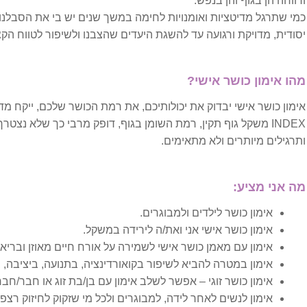
ורווחה הן בגוף והן בנפש.
שרירנים ברחם
כמי שתרגל מדיטציות ואומנויות לחימה במשך שנים יש בי את הסבלנו
יסודית, מדויקת ורגועה עד להשגת היעדים שהצבנו ולשיפור לטווח הקצ
מחלות עור
מהו אימון כושר אישי?
אורטיקריה
INDEX משקל גוף תקין, רמת השומן בגוף, דופק מרבי כך שלא נצטר
אסטמה של העור
ותרגילים מיותרים ולא מתאימים.
אקזמה
מה אני מציע:
אקנה
אימון כושר לילדים ולמבוגרים.
אימון כושר אישי אני ואת/ה לירידה במשקל.
נשירת שיער
אימון עם מאמן כושר אישי לשמירה על אורח חיים מאוזן ובריא.
אימון במטרה להביא לשיפור בקואורדינציה, בתנועה, ביציבה, ב
סבוריאה
אימון כושר זוגי – אפשר לשלב אימון עם בן/בת זוג או חבר/חברה
אימון לנשים לאחר לידה, למבוגרים ולכל מי שזקוק לחיזוק רצפת
פסוריאזיס