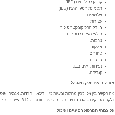
קרוהן / קולייטיס (IBD).
משקל יתר
תסמונת המעי הרגיז (IBS).
שלשולים.
סוכרת
עצירות.
חיידק ההליקובקטר פילורי.
עצירות
תולעי מעיים / טפילים.
צרבות.
קוליטיס וקרוהן
אולקוס.
טחורים.
גניקולוגיה
פיסורה.
נפיחות וגזים בבטן.
קנדידה.
FSH גבוה
מזדהים עם חלק מאלה?
אי פוריות בלתי מוסברת
מה הקשר בין אלו לבין מחלות ובעיות כגון: דיכאון, חרדות, אנמיה, אוס
אין אונות
דלקת מפרקים – ארתריטיס, נשירת שיער, חוסר ב- B12, עייפות, חולשה חיסונית ועוד…?
על צמחי המרפא הסיניים ועיכול:
אנדומטריוזיס