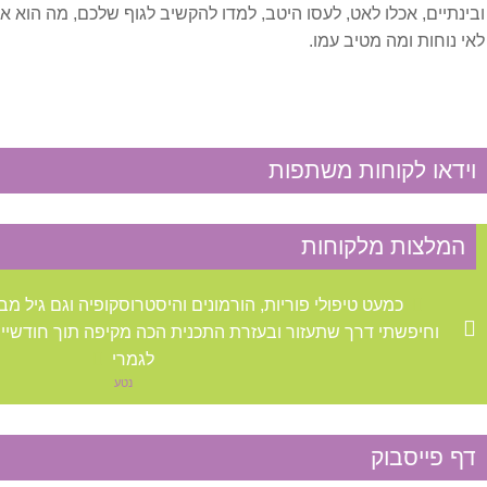
ובינתיים, אכלו לאט, לעסו היטב, למדו להקשיב לגוף שלכם, מה הוא או
לאי נוחות ומה מטיב עמו.
מחלות פנימיות
אסטמה
וידאו לקוחות משתפות
בעיות נשימה
סינוסיטיס
המלצות מלקוחות
מערכת החיסון
כמעט טיפולי פוריות, הורמונים והיסטרוסקופיה וגם גיל מבוג
וחיפשתי דרך שתעזור ובעזרת התכנית הכה מקיפה תוך חודשיים 
אלרגיה
לגמרי
נטע
גאוט
דף פייסבוק
דלקת אוזניים