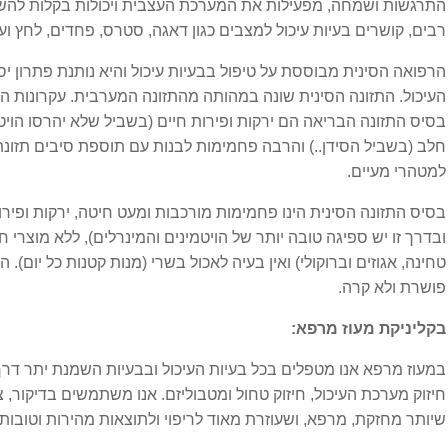
התרגשות ושמחה, מפעילות את המערכת העצבית ויכולות בקלות להשפי
שרירנים ברחם
רבים, קושרים בעיות עיכול למצבים כגון דאגה, סטרס, פחדים, לחץ ועו
הרפואה הסינית מבוססת על טיפול בבעיות עיכול והיא נותנת פתרון יסוד
מחלות עור
העיכול. התזונה הסינית שונה במהותה מהתזונה המערבית. עקרונות ה
בסיס התזונה הבריאה הם ירקות ופירות חיים (בשביל שלא יהרסו הויט
אורטיקריה
חלב (בשביל הסידן..) והרבה פחמימות לבנות עם תוספת סיבים תזונתי
למטהרי מעיים.
אסטמה של העור
בסיס התזונה הסינית הינו פחמימות מורכבות ומעט חיטה, ירקות ופירות
אקזמה
ובדרך זו יש ספיגה טובה יותר של הויטמינים והמינרלים), ללא מוצרי חל
טחינה, אגוזים וברוקולי) ואין בעיה לאכול בשרי (מנות קטנות כל יום).
פושרת ולא קרה.
אקנה
בקליניקת מעוז מרפא:
נשירת שיער
במעוז מרפא אנו מטפלים בכל בעיות העיכול ובבעיות השמנת יתר דרך 
סבוריאה
חיזוק מערכת העיכול, חיזוק טחול ומטבוליזם. אנו משתמשים בדיקור, צ
שיותר מחזקת, מרפא, ושעוזרת מאוד לריפוי ולתוצאות מהירות וטובות 
פסוריאזיס