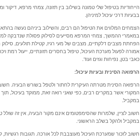
הייחודיות בטיפול שלי טמונה בשילוב בין תזונה, צמחי מרפא, דיקור 
בעיות גיל המעבר
בבעיות דרכי עיכול למיניהן.
הצמחים המלווים את הטיפול הם רבים, והשילוב ביניהם נעשה בהתאמ
בעיות פוריות
במאמרי ההמשך, צמחי המרפא מסייעים לסילוק פסולת שנדבקה למעי
הפחתת מצבים דלקתיים, מצבים של מעי רגיז, קטילת תולעים, סילוק 
הפלות חוזרות
אמורה לפעול מערכת העיכול, טיפול בחסרים תזונתיים, ייעול רמת וי
כאבי בטן, נפיחות וגזים ועוד.
וריקוצלה
הרפואה הסינית ובעיות עיכול:
חוסר איזון הורמונלי
הרפואה הסינית מטרתה העיקרית לחתור ולטפל בשורש הבעיה. חשוב ל
המקורי אשר במקרים רבים, כפי שאני רואה זאת, ממוקד בעיכול, תוך 
פוריות הגבר
במקביל.
חשוב לציין, שלמרות שהסימפטומים אינם מקור הבעיה, אין זה שולל ט
רירית רחם דקה
במקביל ולהקל בשלב הראשוני.
שחלות פוליציסטיות
חשוב לזכור שמערכת העיכול מעוצבבת לכל אורכה. תגובות רגשיות, ל