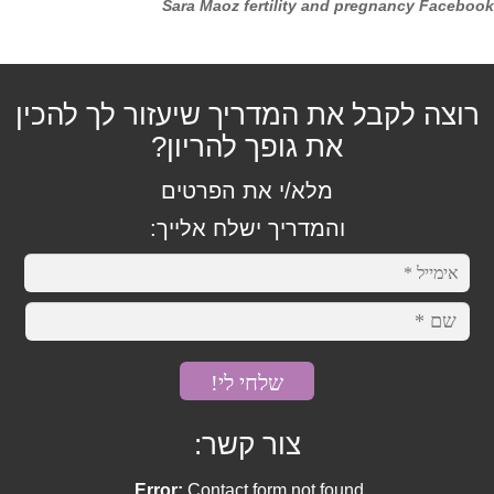
Sara Maoz fertility and pregnancy Facebook
דלקת גרון
דלקת שלפוחית השתן
רוצה לקבל את המדריך שיעזור לך להכין
את גופך להריון?
השימוטו
מלא/י את הפרטים
לופוס
והמדריך ישלח אלייך:
פיברומיאלגיה
שפעות
תסמונת העייפות הכרונית
צור קשר:
מערכת מנטלית
Error:
Contact form not found.