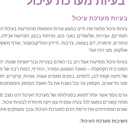
בעיות מערכת עיכול
אורתופדיה וכאב
בעיות מערכת עיכול
בלט דיסק
בעיות עיכול מלוות את חיינו במגוון צורות והופעות מהפרעות בעיכול ה
כאבי גב
חומרים), עצירות, שלשולים, כאבי בטן, נפיחות בבטן, הפרעות אכילה, 
טחורים, פיסורה, דם בצואה, צרבות, חיידק ההליקובקטור, עודף משקל,
כאבי גב בהריון
אולקוס, מעי רגיז ועוד.
בעיות עיכול מופיעות אצל רוב בני האדם בצורות ובורייאציות שונות. לר
כאבי כתפיים ושכמות
המערבית הקלוקלת – האוכל המטוגן המהיר, החריף, כמות רבה של מוצ
של חיטה וקמח לבן, לחמים, בצקים מאפים עוגות, עוגיות, קרקרים, תז
כאבי צוואר ועורף
סוגי הדיאטים, הקפאין וכו' ובל נשכח את כל האוכל המתוק והממתקים.
כאבים בשורש כף היד
גורם נוסף אשר עלול לפגוע בפעילותה של מערכת העיכול הינו מצב
מתח קשורים כמעט לכל בעיה גופנית עם זיקה מיוחדת לבעיות עיכול. 
שונים המפחיתים את זרימת הדם למערכת העיכול ובכך משתקים את פ
עצב הסיאטיקה
חשיבות מערכת העיכול:
פציעות ספורט