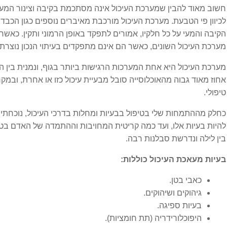
חשוב מאוד להבין שמערכת העיכול אינה מסתכמת בקיבה וצינור המע
לכיוון פי הטבעת. מערכת העיכול מורכבת מאיברים נוספים כגון הכבד,
פריצת דיסק
הקיבה והמעי על כל חלקיו, אמורים לתפקד באופן הרמוני ותקין. כאשר 
מערכת העיכול השונים, כאשר הם אינם מתפקדים בעיתוי הנכון נוצרת 
בעיות הורמונליות
מערכת העיכול היא אחת המערכות הרגישות ביותר בגוף, ונמנית בין 
בלוטת התריס
אחוז מאוד גבוה מהאוכלוסייה סובל מבעיית עיכול כזו או אחרת, ובמק
טיפולי.
בעיות מערכת עיכול
כחלק מההתמחות שלי בטיפול בבעיות ומחלות בדרכי העיכול, נוכחתי ל
להיות בעיות אלו, ועד כמה קריטית המחויבות וההתמדה של האדם בטי
בקע סרעפתי
בין לילה ונדרשת סבלנות רבה.
הליקובקטר פילורי
בעיות מעאכת העיכול כוללות:
כאבי בטן.
הפרעות אכילה
גיהוקים ושיהוקים.
בעיות ספיגה.
מעי רגיז
היפוכלורידריה (תת חומציות).