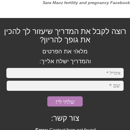
Sara Maoz fertility and pregnancy Facebook
בעיות גיל המעבר
בעיות פוריות
רוצה לקבל את המדריך שיעזור לך להכין
את גופך להריון?
הפלות חוזרות
מלא/י את הפרטים
וריקוצלה
והמדריך ישלח אלייך:
חוסר איזון הורמונלי
פוריות הגבר
רירית רחם דקה
צור קשר:
שחלות פוליציסטיות