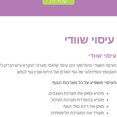
אורתופדיה וכאב
בלט דיסק
כאבי גב
עיסוי שוודי
כאבי גב בהריון
עיסוי שוודי
כאבי כתפיים ושכמות
העיסוי השוודי ההוליסטי הינו עיסוי קלאסי מערבי הנקרא ע“ש הנריק ל
האנטומי והפיזיולוגי של גוף האדם ועל היחס שבין גוף לנפש.
כאבי צוואר ועורף
העיסוי משפיע על כל מערכות הגוף:
כאבים בשורש כף היד
מרגיע ומאזן את מערכת העצבים.
מסייע בהסדרת מערכת העיכול.
עצב הסיאטיקה
מאזן את ריכוז נוזלי הגוף.
מעודד את המערכת הלימפתית.
פציעות ספורט