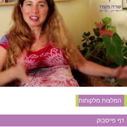
משקל יתר
סוכרת
עצירות
קוליטיס וקרוהן
גניקולוגיה
FSH גבוה
אי פוריות בלתי מוסברת
המלצות מלקוחות
אין אונות
דף פייסבוק
אנדומטריוזיס