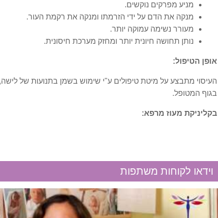
מניע מפרקים נוקשים.
מנקה את הדם על ידי הזרמתו ומנקה את רקמת העור.
פריצת דיסק
מעורר נשימה עמוקה יותר.
נותן תחושה חיונית יותר ומחזק מערכת חיסונית.
בעיות הורמונליות
אופן הטיפול:
בלוטת התריס
העיסוי מתבצע על מיטת טיפולים ע"י שימוש בשמן בתנועות של לישה
בגוף המטופל.
בעיות מערכת עיכול
בקליניקת מעוז מרפא:
בקע סרעפתי
הליקובקטר פילורי
וידאו לקוחות משתפות
הפרעות אכילה
מעי רגיז