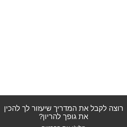
פריצת דיסק
בעיות הורמונליות
בלוטת התריס
בעיות מערכת עיכול
בקע סרעפתי
הליקובקטר פילורי
הפרעות אכילה
רוצה לקבל את המדריך שיעזור לך להכין
את גופך להריון?
מעי רגיז