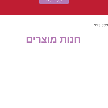
אורתופדיה וכאב
בלט דיסק
??? ???
כאבי גב
חנות מוצרים
כאבי גב בהריון
כאבי כתפיים ושכמות
כאבי צוואר ועורף
כאבים בשורש כף היד
עצב הסיאטיקה
פציעות ספורט