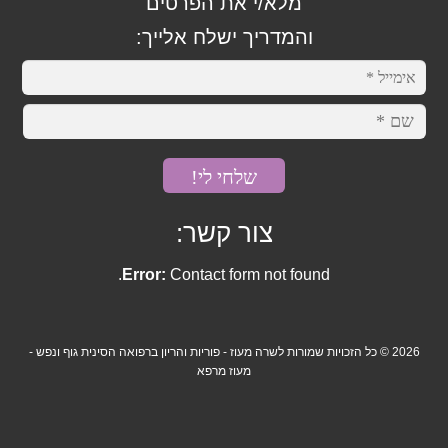
מלא/י את הפרטים
משקל יתר
והמדריך ישלח אלייך:
סוכרת
עצירות
קוליטיס וקרוהן
צור קשר:
גניקולוגיה
Error:
Contact form not found.
FSH גבוה
אי פוריות בלתי מוסברת
2026 © כל הזכויות שמורות לשרה מעוז - פוריות והריון ברפואה הסינית גוף ונפש -
מעוז מרפא
אין אונות
אנדומטריוזיס