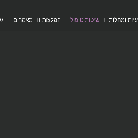
יות ומחלות
שיטות טיפול
המלצות
מאמרים
גל
מחלות
גלריה
גלריה וידאו
גלריה סין
דוד מעוז
המלצות
וידאו לקוחות מ